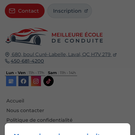
Contact
Inscription
680, boul Curé-Labelle,
Laval, QC
H7V 2T9
450-681-4200
Lun - Ven
: 11h - 17h
Sam
: 11h - 14h
Accueil
Nous contacter
Politique de confidentialité
Plan du site