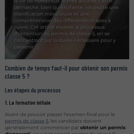
la vie de nombreux jeunes adultes. Cette
démarche, bien qu'excitante, nécessite une
planification minutieuse et une
compréhension des différentes étapes à
suivre. Cet article explore le processus
d'obtention du permis de classe 5, en se
concentrant sur la durée nécessaire pour y
parvenir.
Combien de temps faut-il pour obtenir son permis
classe 5 ?
Les étapes du processus
1. La formation initiale
Avant de pouvoir passer l'examen final pour le
permis de classe 5
, les candidats doivent
généralement commencer par
obtenir un permis