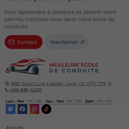
Pour apprendre à conduire et obtenir votre
permis, inscrivez-vous dans notre école de
conduite.
Contact
Inscription
680, boul Curé-Labelle,
Laval, QC
H7V 2T9
450-681-4200
Lun - Mer
: 11h - 19h
Jeu - Ven
: 11h - 17h
Sam
: 11h - 14h
Accueil