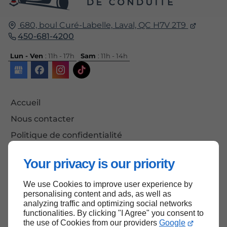
680, boul Curé-Labelle,
Laval, QC
H7V 2T9
450-681-4200
Lun - Ven
: 11h - 17h
Sam
: 11h - 14h
Accueil
Nous contacter
Politique de confidentialité
Plan du site
Your privacy is our priority
We use Cookies to improve user experience by
personalising content and ads, as well as
Haut de page
analyzing traffic and optimizing social networks
functionalities. By clicking "I Agree" you consent to
the use of Cookies from our providers
Google