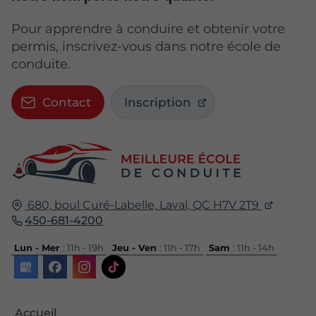
Pour apprendre à conduire et obtenir votre
permis, inscrivez-vous dans notre école de
conduite.
Contact
Inscription
680, boul Curé-Labelle,
Laval, QC
H7V 2T9
450-681-4200
Lun - Mer
: 11h - 19h
Jeu - Ven
: 11h - 17h
Sam
: 11h - 14h
Accueil